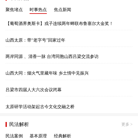
聚焦堵点
时事热点
焦点新闻
【葡萄酒界奥斯卡】戎子连续两年蝉联布鲁塞尔大金奖！
山西太原：带“老字号”回家过年
两岸同源 、清香一脉 台湾同胞山西吕梁交流参访
山西大同：烟火气里藏年味 乡土情中见振兴
吕梁市四届人大六次会议闭幕
太原研学活动架起古今文化交融之桥
民法解析
更多
>
民法案例
基本原理
经典解析