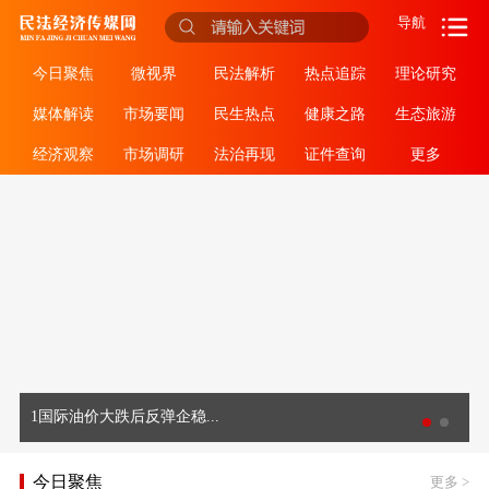
导航
今日聚焦
微视界
民法解析
热点追踪
理论研究
媒体解读
市场要闻
民生热点
健康之路
生态旅游
经济观察
市场调研
法治再现
证件查询
更多
1国际油价大跌后反弹企稳...
今日聚焦
更多
>