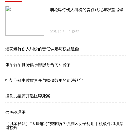
烟花爆竹伤人纠纷的责任认定与权益追偿
2025-12-31 10:12:52
烟花爆竹伤人纠纷的责任认定与权益追偿
张某诉某健身俱乐部服务合同纠纷案
打架斗殴中过错责任与赔偿范围的司法认定
撞伤儿童离开遇阻猝死案
校园欺凌案
【以案释法】“大唐麻将”变赌场？忻府区女子利用手机软件组织赌
博获刑