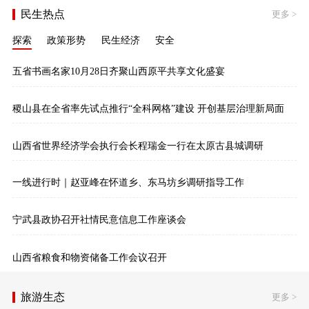
民生热点
更多
>
探索
政策形势
民生经济
安全
五省书画名家10月28日齐聚山西原平共享文化盛宴
稷山县在全省率先试点推行“全科网格”建设 开创基层治理新局面
山西省世界经济学会执行会长程瑞金一行在太原古县城调研
一线进行时｜赵亚峰在怀道乡、东马坊乡调研指导工作
宁武县政协召开社情民意信息工作座谈会
山西省粮食和物资储备工作会议召开
旅游生态
更多
>