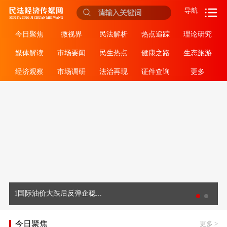
导航
今日聚焦
微视界
民法解析
热点追踪
理论研究
媒体解读
市场要闻
民生热点
健康之路
生态旅游
经济观察
市场调研
法治再现
证件查询
更多
1国际油价大跌后反弹企稳...
今日聚焦
更多
>