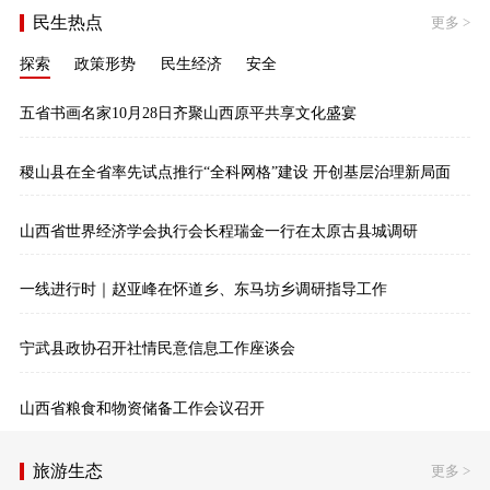
民生热点
更多
>
探索
政策形势
民生经济
安全
五省书画名家10月28日齐聚山西原平共享文化盛宴
稷山县在全省率先试点推行“全科网格”建设 开创基层治理新局面
山西省世界经济学会执行会长程瑞金一行在太原古县城调研
一线进行时｜赵亚峰在怀道乡、东马坊乡调研指导工作
宁武县政协召开社情民意信息工作座谈会
山西省粮食和物资储备工作会议召开
旅游生态
更多
>