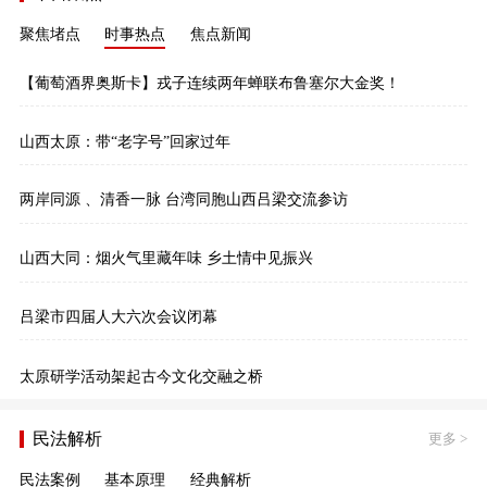
聚焦堵点
时事热点
焦点新闻
【葡萄酒界奥斯卡】戎子连续两年蝉联布鲁塞尔大金奖！
山西太原：带“老字号”回家过年
两岸同源 、清香一脉 台湾同胞山西吕梁交流参访
山西大同：烟火气里藏年味 乡土情中见振兴
吕梁市四届人大六次会议闭幕
太原研学活动架起古今文化交融之桥
民法解析
更多
>
民法案例
基本原理
经典解析