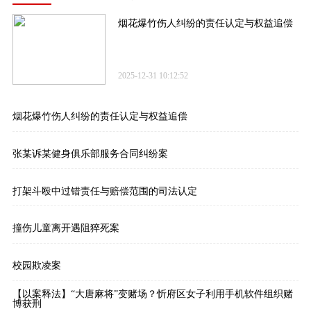
烟花爆竹伤人纠纷的责任认定与权益追偿
2025-12-31 10:12:52
烟花爆竹伤人纠纷的责任认定与权益追偿
张某诉某健身俱乐部服务合同纠纷案
打架斗殴中过错责任与赔偿范围的司法认定
撞伤儿童离开遇阻猝死案
校园欺凌案
【以案释法】“大唐麻将”变赌场？忻府区女子利用手机软件组织赌
博获刑