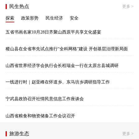
民生热点
更多
>
探索
政策形势
民生经济
安全
五省书画名家10月28日齐聚山西原平共享文化盛宴
稷山县在全省率先试点推行“全科网格”建设 开创基层治理新局面
山西省世界经济学会执行会长程瑞金一行在太原古县城调研
一线进行时｜赵亚峰在怀道乡、东马坊乡调研指导工作
宁武县政协召开社情民意信息工作座谈会
山西省粮食和物资储备工作会议召开
旅游生态
更多
>