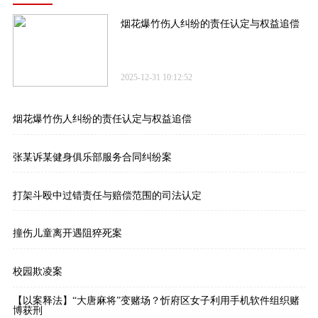
烟花爆竹伤人纠纷的责任认定与权益追偿
2025-12-31 10:12:52
烟花爆竹伤人纠纷的责任认定与权益追偿
张某诉某健身俱乐部服务合同纠纷案
打架斗殴中过错责任与赔偿范围的司法认定
撞伤儿童离开遇阻猝死案
校园欺凌案
【以案释法】“大唐麻将”变赌场？忻府区女子利用手机软件组织赌
博获刑