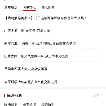
聚焦堵点
时事热点
焦点新闻
【葡萄酒界奥斯卡】戎子连续两年蝉联布鲁塞尔大金奖！
山西太原：带“老字号”回家过年
两岸同源 、清香一脉 台湾同胞山西吕梁交流参访
山西大同：烟火气里藏年味 乡土情中见振兴
吕梁市四届人大六次会议闭幕
太原研学活动架起古今文化交融之桥
民法解析
更多
>
民法案例
基本原理
经典解析