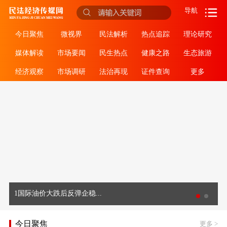
导航
今日聚焦
微视界
民法解析
热点追踪
理论研究
媒体解读
市场要闻
民生热点
健康之路
生态旅游
经济观察
市场调研
法治再现
证件查询
更多
1国际油价大跌后反弹企稳...
今日聚焦
更多
>