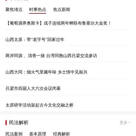
聚焦堵点
时事热点
焦点新闻
【葡萄酒界奥斯卡】戎子连续两年蝉联布鲁塞尔大金奖！
山西太原：带“老字号”回家过年
两岸同源 、清香一脉 台湾同胞山西吕梁交流参访
山西大同：烟火气里藏年味 乡土情中见振兴
吕梁市四届人大六次会议闭幕
太原研学活动架起古今文化交融之桥
民法解析
更多
>
民法案例
基本原理
经典解析