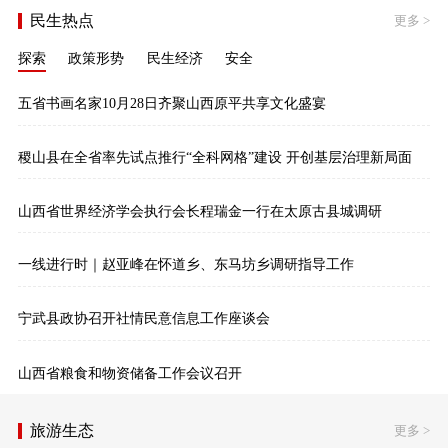
民生热点
更多
>
探索
政策形势
民生经济
安全
五省书画名家10月28日齐聚山西原平共享文化盛宴
稷山县在全省率先试点推行“全科网格”建设 开创基层治理新局面
山西省世界经济学会执行会长程瑞金一行在太原古县城调研
一线进行时｜赵亚峰在怀道乡、东马坊乡调研指导工作
宁武县政协召开社情民意信息工作座谈会
山西省粮食和物资储备工作会议召开
旅游生态
更多
>