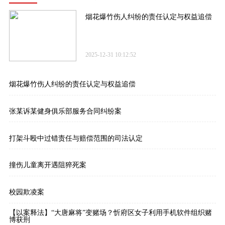
烟花爆竹伤人纠纷的责任认定与权益追偿
2025-12-31 10:12:52
烟花爆竹伤人纠纷的责任认定与权益追偿
张某诉某健身俱乐部服务合同纠纷案
打架斗殴中过错责任与赔偿范围的司法认定
撞伤儿童离开遇阻猝死案
校园欺凌案
【以案释法】“大唐麻将”变赌场？忻府区女子利用手机软件组织赌
博获刑