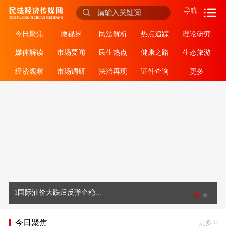
导航
今日聚焦
微视界
民法解析
热点追踪
理论研究
媒体解读
市场要闻
民生热点
健康之路
生态旅游
经济观察
市场调研
法治再现
证件查询
更多
1国际油价大跌后反弹企稳...
今日聚焦
更多
>